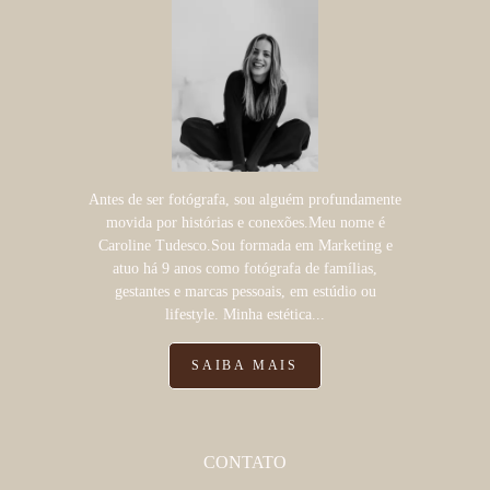
Antes de ser fotógrafa, sou alguém profundamente
movida por histórias e conexões.Meu nome é
Caroline Tudesco.Sou formada em Marketing e
atuo há 9 anos como fotógrafa de famílias,
gestantes e marcas pessoais, em estúdio ou
lifestyle. Minha estética...
SAIBA MAIS
CONTATO