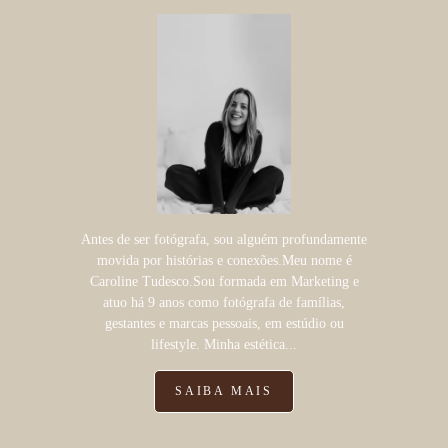
Antes de ser fotógrafa, sou alguém profundamente
movida por histórias e conexões.Meu nome é
Caroline Tudesco.Sou formada em Marketing e
atuo há 9 anos como fotógrafa de famílias,
gestantes e marcas pessoais, em estúdio ou
lifestyle. Minha estética...
SAIBA MAIS