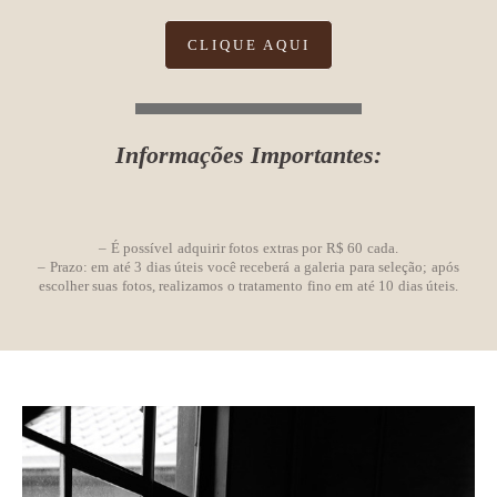
CLIQUE AQUI
Informações Importantes:
– É possível adquirir fotos extras por R$ 60 cada.
– Prazo: em até 3 dias úteis você receberá a galeria para seleção; após
escolher suas fotos, realizamos o tratamento fino em até 10 dias úteis.