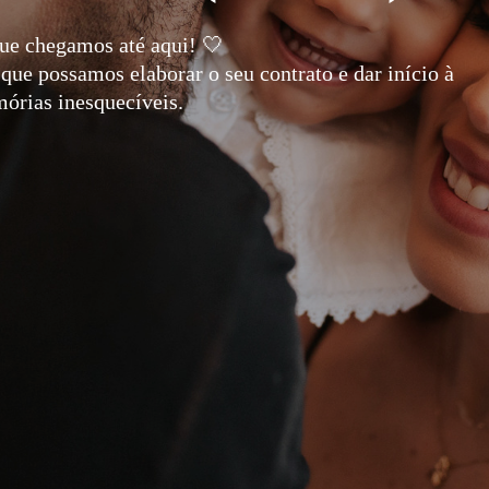
que chegamos até aqui! 🤍
que possamos elaborar o seu contrato e dar início à
órias inesquecíveis.