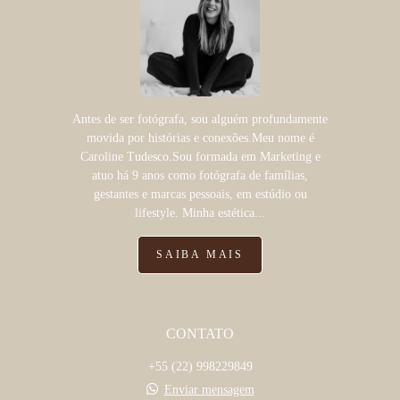
Antes de ser fotógrafa, sou alguém profundamente
movida por histórias e conexões.Meu nome é
Caroline Tudesco.Sou formada em Marketing e
atuo há 9 anos como fotógrafa de famílias,
gestantes e marcas pessoais, em estúdio ou
lifestyle. Minha estética...
SAIBA MAIS
CONTATO
+55 (22) 998229849
Enviar mensagem